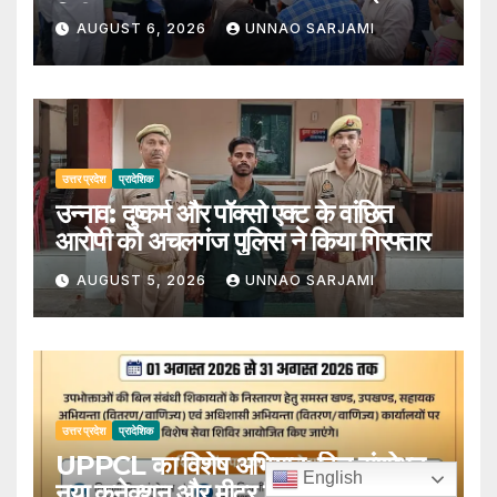
निरीक्षण
AUGUST 6, 2026
UNNAO SARJAMI
उत्तर प्रदेश
प्रादेशिक
उन्नाव: दुष्कर्म और पॉक्सो एक्ट के वांछित
आरोपी को अचलगंज पुलिस ने किया गिरफ्तार
AUGUST 5, 2026
UNNAO SARJAMI
उत्तर प्रदेश
प्रादेशिक
UPPCL का विशेष अभियान: बिल संशोधन,
English
नया कनेक्शन और मीटर शिकायतों का होगा