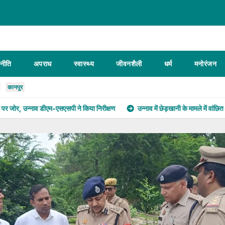
नीति
अपराध
स्वास्थ्य
जीवनशैली
धर्म
मनोरंजन
कानपुर
म-एसएसपी ने किया निरीक्षण
उन्नाव में छेड़खानी के मामले में वांछित आरोपी गिरफ्तार, गंग