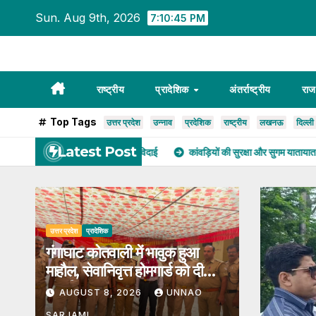
Skip
Sun. Aug 9th, 2026
7:10:47 PM
to
content
राष्ट्रीय
प्रादेशिक
अंतर्राष्ट्रीय
राज
Top Tags
उत्तर प्रदेश
उन्नाव
प्रदेशिक
राष्ट्रीय
लखनऊ
दिल्ली
Latest Post
ृत्त होमगार्ड को दी विदाई
कांवड़ियों की सुरक्षा और सुगम यातायात पर जोर, उन्नाव डीए
उत्तर प्रदेश
प्रादेशिक
गंगाघाट कोतवाली में भावुक हुआ
माहौल, सेवानिवृत्त होमगार्ड को दी
विदाई
AUGUST 8, 2026
UNNAO
SARJAMI