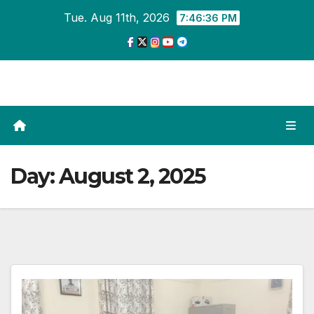
Skip
Tue. Aug 11th, 2026
7:46:37 PM
to
content
Day:
August 2, 2025