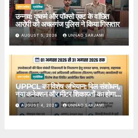
उत्तर प्रदेश
प्रादेशिक
उन्नाव: दुष्कर्म और पॉक्सो एक्ट के वांछित
आरोपी को अचलगंज पुलिस ने किया गिरफ्तार
AUGUST 5, 2026
UNNAO SARJAMI
उत्तर प्रदेश
प्रादेशिक
UPPCL का विशेष अभियान: बिल संशोधन,
नया कनेक्शन और मीटर शिकायतों का होगा
त्वरित निस्तारण
AUGUST 4, 2026
UNNAO SARJAMI