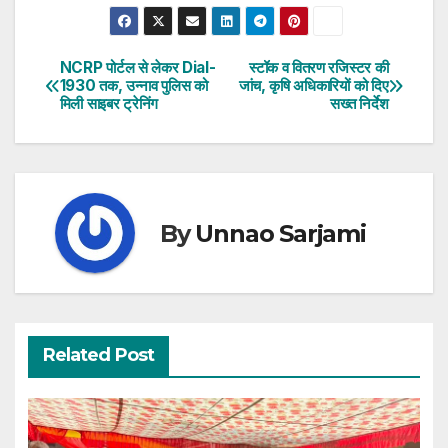
NCRP पोर्टल से लेकर Dial-
स्टॉक व वितरण रजिस्टर की
Post
1930 तक, उन्नाव पुलिस को
जांच, कृषि अधिकारियों को दिए
मिली साइबर ट्रेनिंग
सख्त निर्देश
navigation
By
Unnao Sarjami
Related Post