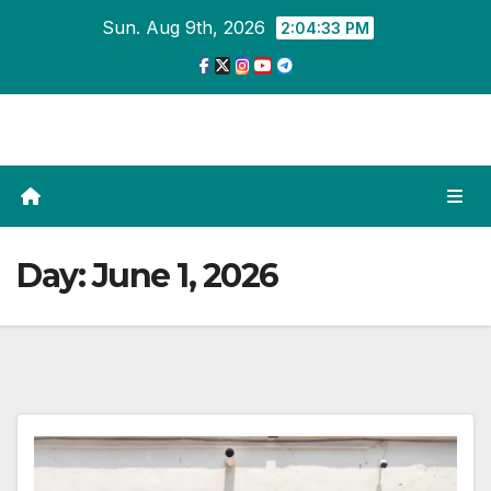
Skip
Sun. Aug 9th, 2026
2:04:34 PM
to
content
Day:
June 1, 2026