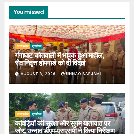
You missed
उत्तर प्रदेश
प्रादेशिक
गंगाघाट कोतवाली में भावुक हुआ माहौल,
सेवानिवृत्त होमगार्ड को दी विदाई
AUGUST 8, 2026
UNNAO SARJAMI
उत्तर प्रदेश
प्रादेशिक
कांवड़ियों की सुरक्षा और सुगम यातायात पर
जोर, उन्नाव डीएम-एसएसपी ने किया निरीक्षण